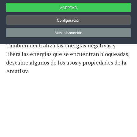
ACEPTAR
Por sus vibraciones relajantes,
el cuarzo morado
o amatista es de lo más propicio para disipar
Configuración
el estrés y la tensión
.
Más información
También neutraliza las energías negativas y
libera las energías que se encuentran bloqueadas,
descubre algunos de los usos y propiedades de la
Amatista