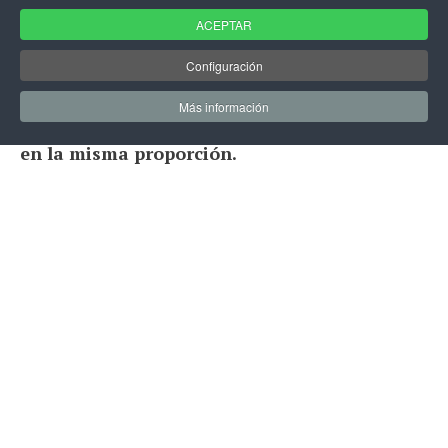
ACEPTAR
Configuración
Las profecías de Rasputín, controvertido
Más información
personaje, detestado por muchos, y admirado
en la misma proporción.