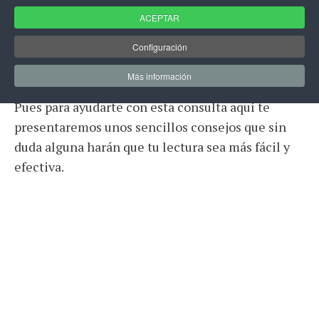
oráculo si o no amor
ACEPTAR
Sabes cómo consultar el oráculo del amor si o no
Configuración
aún tienes algunas dudas sobre ello.
Más información
Pues para ayudarte con esta consulta aquí te
presentaremos unos sencillos consejos que sin
duda alguna harán que tu lectura sea más fácil y
efectiva.